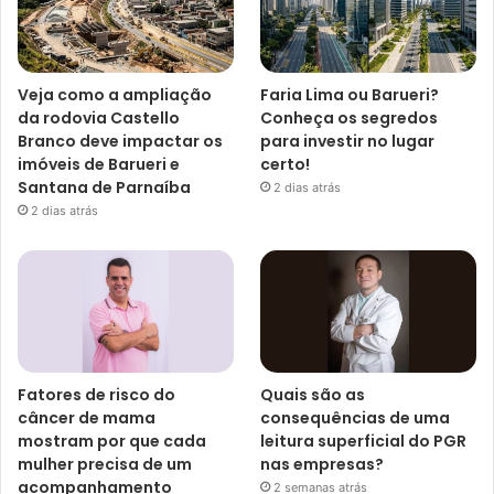
Veja como a ampliação
Faria Lima ou Barueri?
da rodovia Castello
Conheça os segredos
Branco deve impactar os
para investir no lugar
imóveis de Barueri e
certo!
Santana de Parnaíba
2 dias atrás
2 dias atrás
Fatores de risco do
Quais são as
câncer de mama
consequências de uma
mostram por que cada
leitura superficial do PGR
mulher precisa de um
nas empresas?
acompanhamento
2 semanas atrás