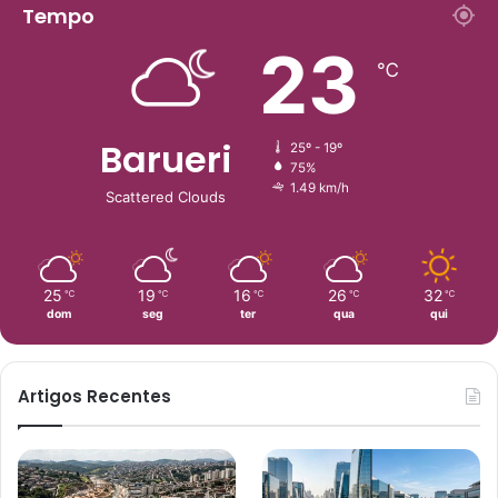
Tempo
23
℃
Barueri
25º - 19º
75%
1.49 km/h
Scattered Clouds
25
19
16
26
32
℃
℃
℃
℃
℃
dom
seg
ter
qua
qui
Artigos Recentes