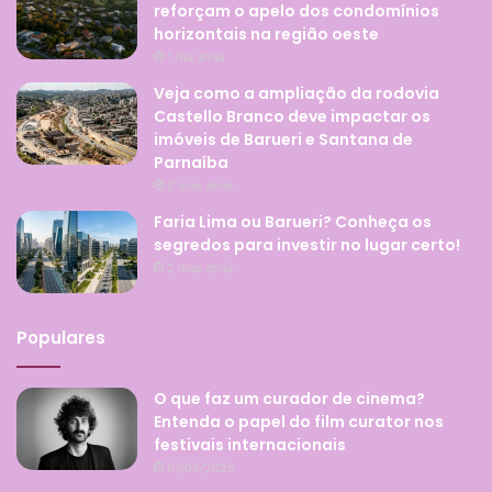
reforçam o apelo dos condomínios
horizontais na região oeste
1 dia atrás
Veja como a ampliação da rodovia
Castello Branco deve impactar os
imóveis de Barueri e Santana de
Parnaíba
2 dias atrás
Faria Lima ou Barueri? Conheça os
segredos para investir no lugar certo!
2 dias atrás
Populares
O que faz um curador de cinema?
Entenda o papel do film curator nos
festivais internacionais
01/05/2025