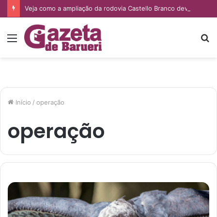
Veja como a ampliação da rodovia Castello Branco deve impactar os imóveis de Barueri e Santana de Parnaíba
Menu
P
p
Início
/
operação
operação