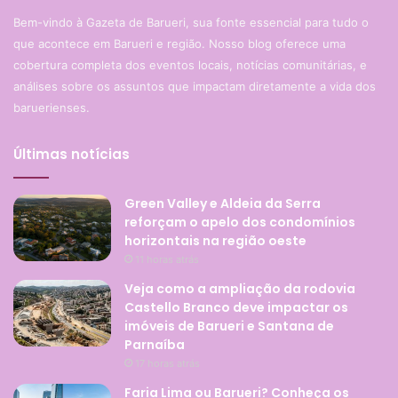
Bem-vindo à Gazeta de Barueri, sua fonte essencial para tudo o
que acontece em Barueri e região. Nosso blog oferece uma
cobertura completa dos eventos locais, notícias comunitárias, e
análises sobre os assuntos que impactam diretamente a vida dos
baruerienses.
Últimas notícias
Green Valley e Aldeia da Serra
reforçam o apelo dos condomínios
horizontais na região oeste
11 horas atrás
Veja como a ampliação da rodovia
Castello Branco deve impactar os
imóveis de Barueri e Santana de
Parnaíba
17 horas atrás
Faria Lima ou Barueri? Conheça os