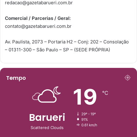
redacao@gazetabarueri.com.br
Comercial / Parcerias / Geral:
contato@gazetabarueri.com.br
Av. Paulista, 2073 – Portaria H2 – Conj: 202 – Consolação
– 01311-300 – São Paulo – SP – (SEDE PRÓPRIA)
Tempo
19
℃
Barueri
29º - 19º
91%
0.61 km/h
Scattered Clouds