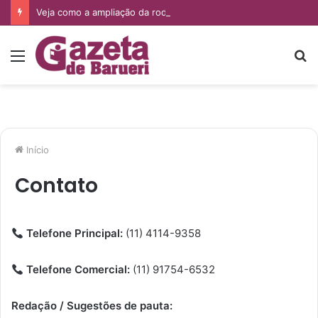
Veja como a ampliação da rodovia Castello Branco deve impactar os imóveis de Barueri e Santana de Parnaíba
Menu
P
p
Início
Contato
Telefone Principal:
(11) 4114-9358
Telefone Comercial:
(11) 91754-6532
Redação / Sugestões de pauta: