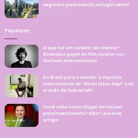
segredos para investir no lugar certo!
17 horas atrás
Populares
O que faz um curador de cinema?
Entenda o papel do film curator nos
festivais internacionais
01/05/2025
Do Brasil para o mundo: o impacto
internacional de “Ainda Estou Aqui” sob
a visão de Gabriel Mit
11/03/2025
Você sabe como alugar um imóvel
para investimento? Não? Leia este
artigo!
23/01/2023