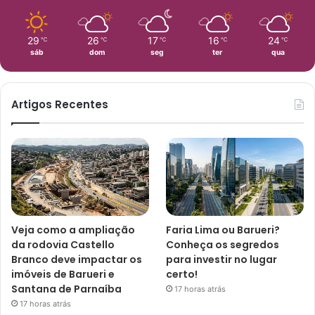
29
26
17
16
24
℃
℃
℃
℃
℃
sáb
dom
seg
ter
qua
Artigos Recentes
Veja como a ampliação
Faria Lima ou Barueri?
da rodovia Castello
Conheça os segredos
Branco deve impactar os
para investir no lugar
imóveis de Barueri e
certo!
Santana de Parnaíba
17 horas atrás
17 horas atrás