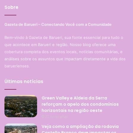
Sobre
Gazeta de Barueri – Conectando Você com a Comunidade
Bem-vindo à Gazeta de Barueri, sua fonte essencial para tudo o
que acontece em Barueri e região. Nosso blog oferece uma
cobertura completa dos eventos locais, notícias comunitárias, e
análises sobre os assuntos que impactam diretamente a vida dos
baruerienses.
Últimas notícias
Green Valley e Aldeia da Serra
reforçam o apelo dos condomínios
horizontais na região oeste
22 horas atrás
Veja como a ampliação da rodovia
Castello Branco deve impactar os