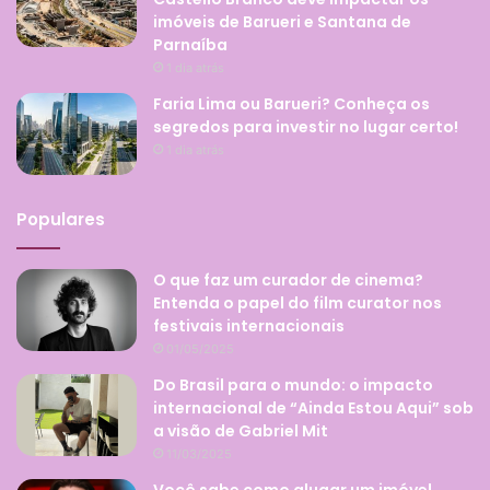
imóveis de Barueri e Santana de
Parnaíba
1 dia atrás
Faria Lima ou Barueri? Conheça os
segredos para investir no lugar certo!
1 dia atrás
Populares
O que faz um curador de cinema?
Entenda o papel do film curator nos
festivais internacionais
01/05/2025
Do Brasil para o mundo: o impacto
internacional de “Ainda Estou Aqui” sob
a visão de Gabriel Mit
11/03/2025
Você sabe como alugar um imóvel