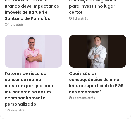
da rodovia Castello
Conheça os segredos
Branco deve impactar os
para investir no lugar
imóveis de Barueri e
certo!
Santana de Parnaíba
1 dia atrás
1 dia atrás
Fatores de risco do
Quais são as
câncer de mama
consequências de uma
mostram por que cada
leitura superficial do PGR
mulher precisa de um
nas empresas?
acompanhamento
1 semana atrás
personalizado
3 dias atrás