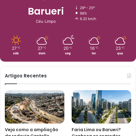
Barueri
28º - 25º
98%
6.32 km/h
Céu Limpo
27
27
20
16
23
℃
℃
℃
℃
℃
sáb
dom
seg
ter
qua
Artigos Recentes
Veja como a ampliação
Faria Lima ou Barueri?