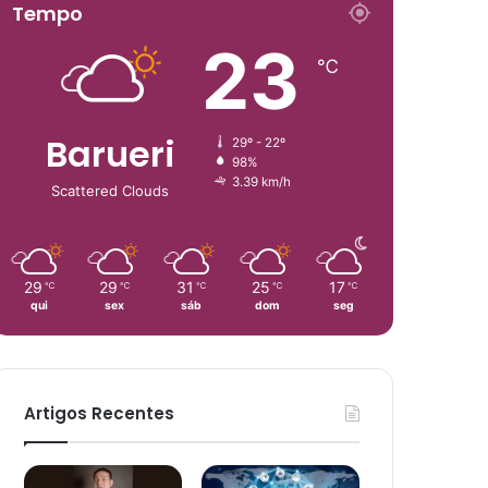
Tempo
23
℃
Barueri
29º - 22º
98%
3.39 km/h
Scattered Clouds
29
29
31
25
17
℃
℃
℃
℃
℃
qui
sex
sáb
dom
seg
Artigos Recentes