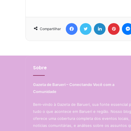
Facebook
Twitter
Linkedin
Pinterest
Compartilhar
Sobre
Gazeta de Barueri – Conectando Você com a
Comunidade
Bem-vindo à Gazeta de Barueri, sua fonte essencial 
tudo o que acontece em Barueri e região. Nosso blo
oferece uma cobertura completa dos eventos locais,
notícias comunitárias, e análises sobre os assuntos 