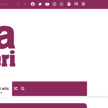
Facebook
Twitter
YouTube
Instagram
WhatsApp
Entrar
Artigo
Barra
sas?
aleatório
Lateral
Artigo
Procurar
E NÓS
aleatório
por