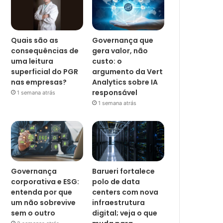
Quais são as
Governança que
consequências de
gera valor, não
uma leitura
custo: o
superficial do PGR
argumento da Vert
nas empresas?
Analytics sobre IA
responsável
1 semana atrás
1 semana atrás
Governança
Barueri fortalece
corporativa e ESG:
polo de data
entenda por que
centers com nova
um não sobrevive
infraestrutura
sem o outro
digital; veja o que