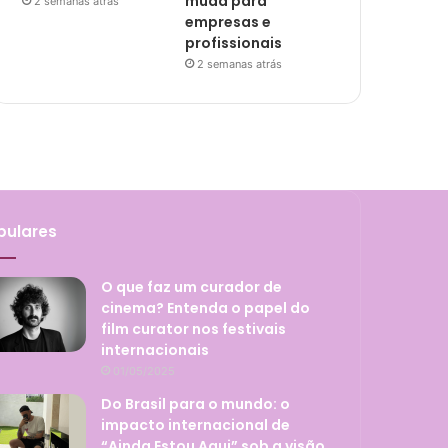
muda para
2 semanas atrás
empresas e
profissionais
2 semanas atrás
pulares
O que faz um curador de
cinema? Entenda o papel do
film curator nos festivais
internacionais
01/05/2025
Do Brasil para o mundo: o
impacto internacional de
“Ainda Estou Aqui” sob a visão