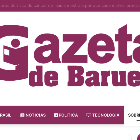
ais são as consequências de uma leitura superficial do PGR nas empre
RASIL
NOTICIAS
POLITICA
TECNOLOGIA
SOBR