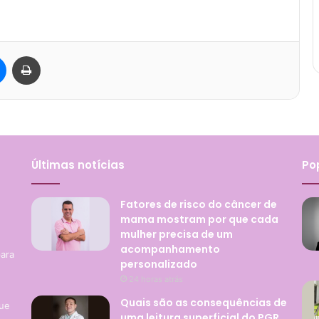
Messenger
Imprimir
Últimas notícias
Po
Fatores de risco do câncer de
mama mostram por que cada
mulher precisa de um
acompanhamento
para
personalizado
g
24 horas atrás
Quais são as consequências de
que
uma leitura superficial do PGR