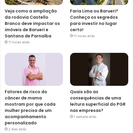
Veja como a ampliação
Faria Lima ou Barueri?
da rodovia Castello
Conheça os segredos
Branco deve impactar os
para investir no lugar
imóveis de Barueri e
certo!
Santana de Parnaíba
11 horas atrás
11 horas atrás
Fatores de risco do
Quais são as
câncer de mama
consequências de uma
mostram por que cada
leitura superficial do PGR
mulher precisa de um
nas empresas?
acompanhamento
1 semana atrás
personalizado
2 dias atrás