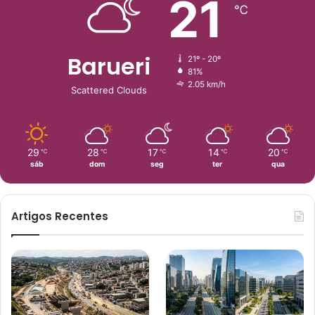
21
℃
Barueri
21º - 20º
81%
2.05 km/h
Scattered Clouds
29
28
17
14
20
℃
℃
℃
℃
℃
sáb
dom
seg
ter
qua
Artigos Recentes