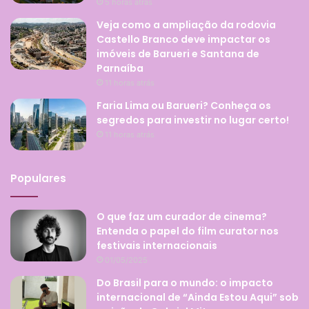
5 horas atrás
Veja como a ampliação da rodovia
Castello Branco deve impactar os
imóveis de Barueri e Santana de
Parnaíba
11 horas atrás
Faria Lima ou Barueri? Conheça os
segredos para investir no lugar certo!
11 horas atrás
Populares
O que faz um curador de cinema?
Entenda o papel do film curator nos
festivais internacionais
01/05/2025
Do Brasil para o mundo: o impacto
internacional de “Ainda Estou Aqui” sob