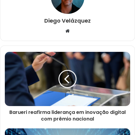
Diego Velázquez
W
e
b
s
i
t
e
Barueri reafirma liderança em inovação digital
com prêmio nacional