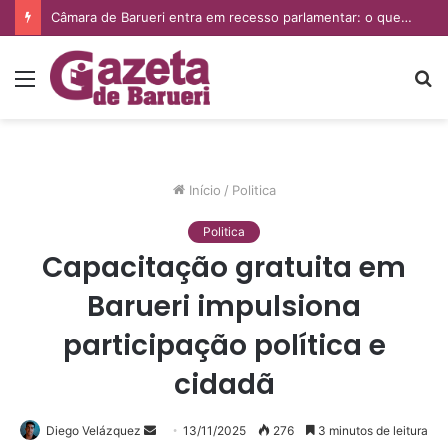
Câmara de Barueri entra em recesso parlamentar: o que muda para a população e quais serviços continuam funcionando
Menu
P
p
Início
/
Politica
Politica
Capacitação gratuita em
Barueri impulsiona
participação política e
cidadã
Diego Velázquez
Mande
13/11/2025
276
3 minutos de leitura