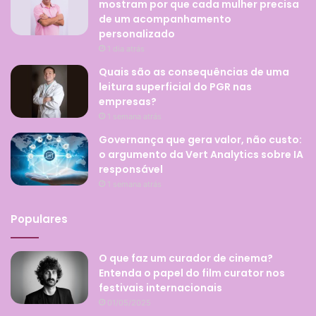
mostram por que cada mulher precisa
de um acompanhamento
personalizado
1 dia atrás
Quais são as consequências de uma
leitura superficial do PGR nas
empresas?
1 semana atrás
Governança que gera valor, não custo:
o argumento da Vert Analytics sobre IA
responsável
1 semana atrás
Populares
O que faz um curador de cinema?
Entenda o papel do film curator nos
festivais internacionais
01/05/2025