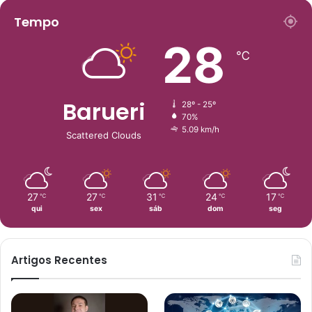
Tempo
28
℃
Barueri
28º - 25º
70%
5.09 km/h
Scattered Clouds
27
27
31
24
17
℃
℃
℃
℃
℃
qui
sex
sáb
dom
seg
Artigos Recentes