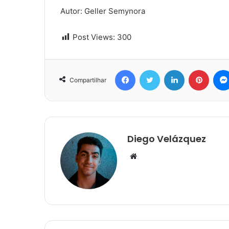
Autor:
Geller Semynora
Post Views:
300
Facebook
Twitter
Linkedin
Pinterest
Compartilhar
Diego Velázquez
W
e
b
s
i
t