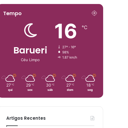
Tempo
16
℃
Barueri
27º - 16º
98%
1.87 km/h
Céu Limpo
27
29
30
27
18
℃
℃
℃
℃
℃
qui
sex
sáb
dom
seg
Artigos Recentes