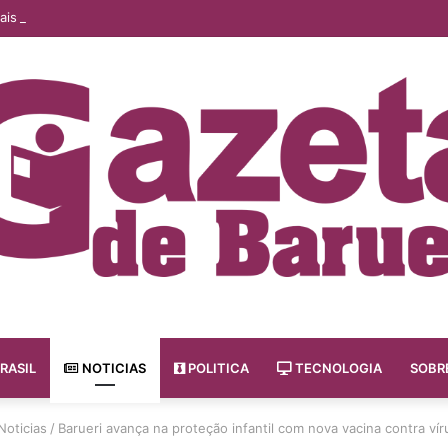
ais são as consequências de uma leitura superficial do PGR nas empre
RASIL
NOTICIAS
POLITICA
TECNOLOGIA
SOBR
Noticias
/
Barueri avança na proteção infantil com nova vacina contra víru