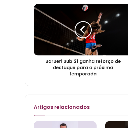
e
Barueri Sub‑21 ganha reforço de
destaque para a próxima
temporada
Artigos relacionados