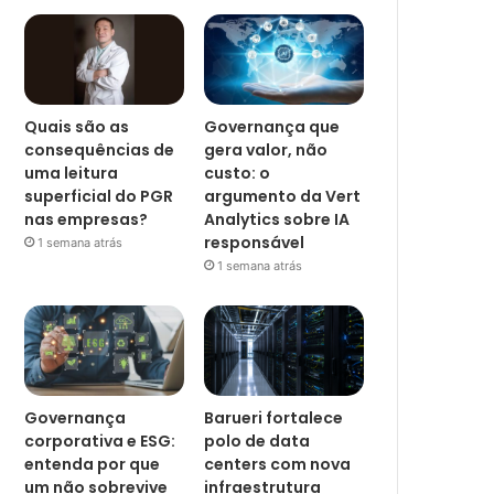
Quais são as
Governança que
consequências de
gera valor, não
uma leitura
custo: o
superficial do PGR
argumento da Vert
nas empresas?
Analytics sobre IA
responsável
1 semana atrás
1 semana atrás
Governança
Barueri fortalece
corporativa e ESG:
polo de data
entenda por que
centers com nova
um não sobrevive
infraestrutura