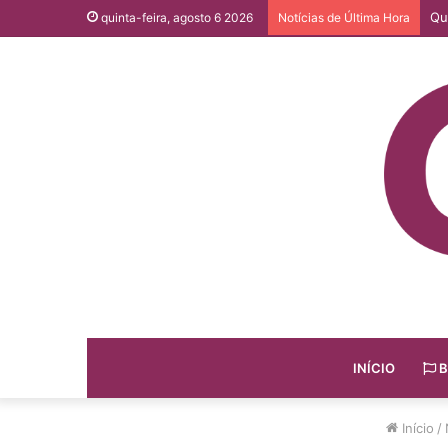
Qu
quinta-feira, agosto 6 2026
Notícias de Última Hora
INÍCIO
B
Início
/