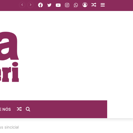
Facebook
Twitter
YouTube
Instagram
WhatsApp
Entrar
Artigo
Barra
sas?
aleatório
Lateral
Artigo
Procurar
E NÓS
aleatório
por
s sincicial