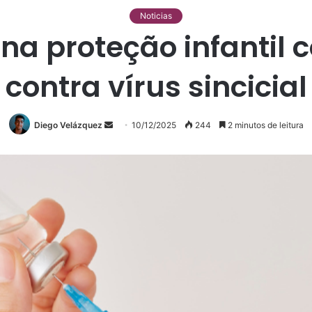
Noticias
na proteção infantil
contra vírus sincicial
Diego Velázquez
Mande
10/12/2025
244
2 minutos de leitura
um
e-
mail