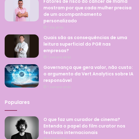
Fatores de risco do câncer de mama
mostram por que cada mulher precisa
de um acompanhamento
personalizado
1 dia atrás
Quais são as consequências de uma
leitura superficial do PGR nas
empresas?
1 semana atrás
Governança que gera valor, não custo:
o argumento da Vert Analytics sobre IA
responsável
1 semana atrás
Populares
O que faz um curador de cinema?
Entenda o papel do film curator nos
festivais internacionais
01/05/2025