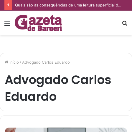
Quais são as consequências de uma leitura superficial do PGR nas empresas?
Menu
P
p
Início
/
Advogado Carlos Eduardo
Advogado Carlos
Eduardo