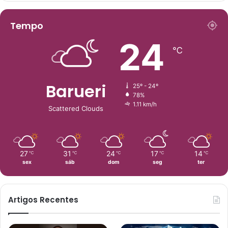
Tempo
24
℃
Barueri
25º - 24º
78%
1.11 km/h
Scattered Clouds
27
31
24
17
14
℃
℃
℃
℃
℃
sex
sáb
dom
seg
ter
Artigos Recentes