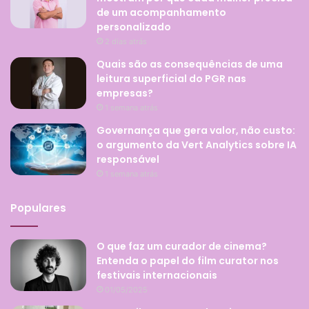
de um acompanhamento
personalizado
2 dias atrás
Quais são as consequências de uma
leitura superficial do PGR nas
empresas?
1 semana atrás
Governança que gera valor, não custo:
o argumento da Vert Analytics sobre IA
responsável
1 semana atrás
Populares
O que faz um curador de cinema?
Entenda o papel do film curator nos
festivais internacionais
01/05/2025