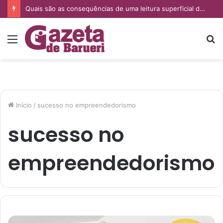
Quais são as consequências de uma leitura superficial do PGR nas empresas?
Menu
P
p
Início
/
sucesso no empreendedorismo
sucesso no
empreendedorismo