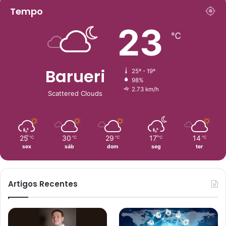
Tempo
23
℃
Barueri
25º - 19º
98%
2.73 km/h
Scattered Clouds
25
30
29
17
14
℃
℃
℃
℃
℃
sex
sáb
dom
seg
ter
Artigos Recentes