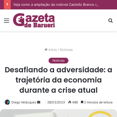
Veja como a ampliação da rodovia Castello Branco deve impactar os imóveis de Barueri e Santana de Parnaíba
Menu
P
p
Início
/
Noticias
Noticias
Desafiando a adversidade: a
trajetória da economia
durante a crise atual
Mande
Diego Velázquez
28/03/2023
486
2 minutos de leitura
um
e-