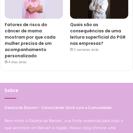
Fatores de risco do
Quais são as
câncer de mama
consequências de uma
mostram por que cada
leitura superficial do PGR
mulher precisa de um
nas empresas?
acompanhamento
2 semanas atrás
personalizado
4 dias atrás
Sobre
Gazeta de Barueri – Conectando Você com a Comunidade
Bem-vindo à Gazeta de Barueri, sua fonte essencial para tudo o
que acontece em Barueri e região. Nosso blog oferece uma