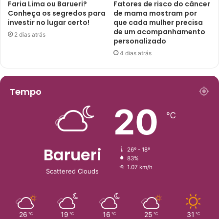
Faria Lima ou Barueri?
Fatores de risco do câncer
Conheça os segredos para
de mama mostram por
investir no lugar certo!
que cada mulher precisa
de um acompanhamento
2 dias atrás
personalizado
4 dias atrás
Tempo
20
℃
Barueri
26º - 18º
83%
1.07 km/h
Scattered Clouds
26
19
16
25
31
℃
℃
℃
℃
℃