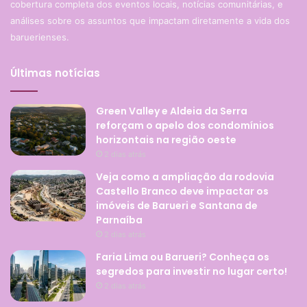
cobertura completa dos eventos locais, notícias comunitárias, e
análises sobre os assuntos que impactam diretamente a vida dos
baruerienses.
Últimas notícias
Green Valley e Aldeia da Serra
reforçam o apelo dos condomínios
horizontais na região oeste
2 dias atrás
Veja como a ampliação da rodovia
Castello Branco deve impactar os
imóveis de Barueri e Santana de
Parnaíba
2 dias atrás
Faria Lima ou Barueri? Conheça os
segredos para investir no lugar certo!
2 dias atrás