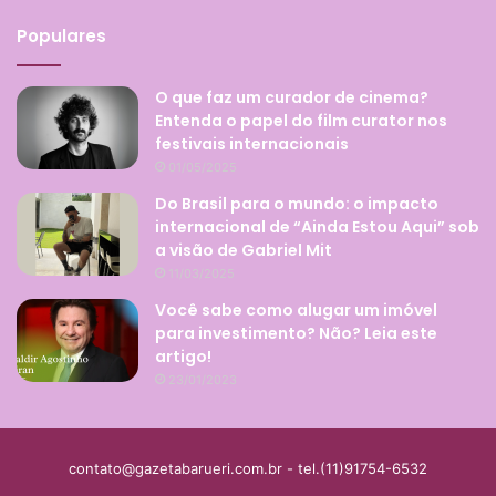
Populares
O que faz um curador de cinema?
Entenda o papel do film curator nos
festivais internacionais
01/05/2025
Do Brasil para o mundo: o impacto
internacional de “Ainda Estou Aqui” sob
a visão de Gabriel Mit
11/03/2025
Você sabe como alugar um imóvel
para investimento? Não? Leia este
artigo!
23/01/2023
contato@gazetabarueri.com.br
- tel.(11)91754-6532