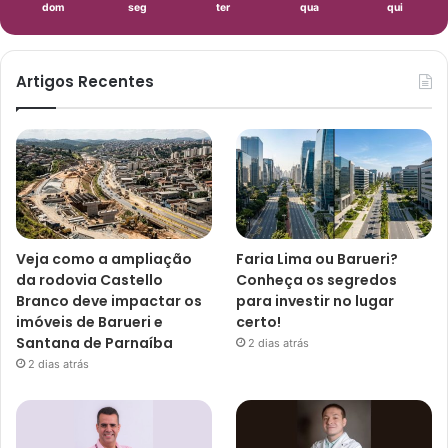
dom
seg
ter
qua
qui
Artigos Recentes
Veja como a ampliação
Faria Lima ou Barueri?
da rodovia Castello
Conheça os segredos
Branco deve impactar os
para investir no lugar
imóveis de Barueri e
certo!
Santana de Parnaíba
2 dias atrás
2 dias atrás