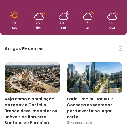
29
26
19
17
24
℃
℃
℃
℃
℃
sáb
dom
seg
ter
qua
Artigos Recentes
Veja como a ampliação
Faria Lima ou Barueri?
da rodovia Castello
Conheça os segredos
Branco deve impactar os
para investir no lugar
imóveis de Barueri e
certo!
Santana de Parnaíba
24 horas atrás