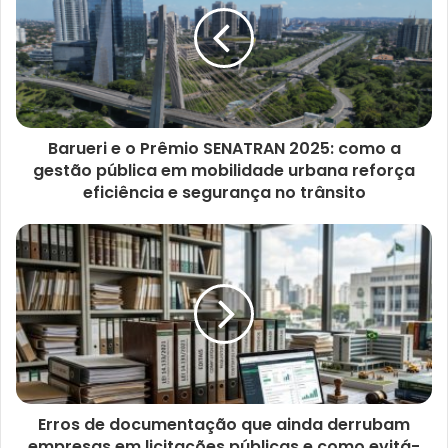
e
Barueri e o Prêmio SENATRAN 2025: como a
gestão pública em mobilidade urbana reforça
eficiência e segurança no trânsito
Erros de documentação que ainda derrubam
empresas em licitações públicas e como evitá-