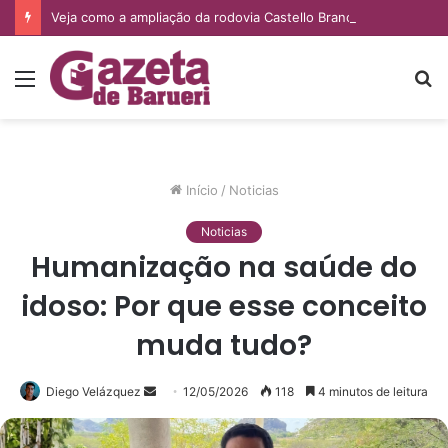
Veja como a ampliação da rodovia Castello Branco deve impactar os imóveis de Barueri e Santana de Parnaíba
Menu
P
p
Início
/
Noticias
Noticias
Humanização na saúde do
idoso: Por que esse conceito
muda tudo?
Diego Velázquez
Mande
12/05/2026
118
4 minutos de leitura
um
e-