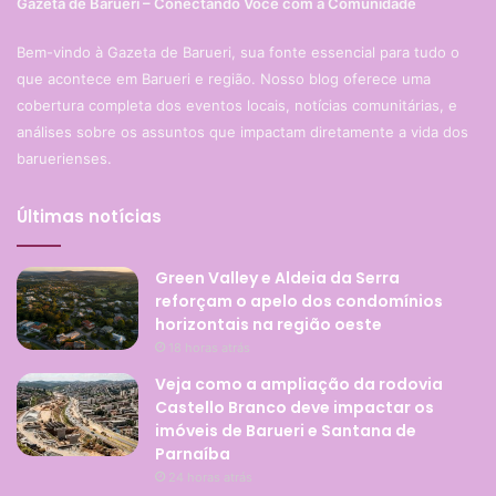
Gazeta de Barueri – Conectando Você com a Comunidade
Bem-vindo à Gazeta de Barueri, sua fonte essencial para tudo o
que acontece em Barueri e região. Nosso blog oferece uma
cobertura completa dos eventos locais, notícias comunitárias, e
análises sobre os assuntos que impactam diretamente a vida dos
baruerienses.
Últimas notícias
Green Valley e Aldeia da Serra
reforçam o apelo dos condomínios
horizontais na região oeste
18 horas atrás
Veja como a ampliação da rodovia
Castello Branco deve impactar os
imóveis de Barueri e Santana de
Parnaíba
24 horas atrás