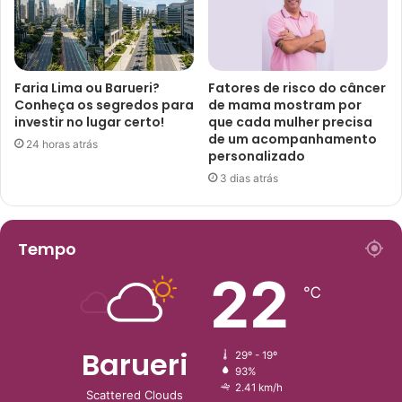
Faria Lima ou Barueri?
Fatores de risco do câncer
Conheça os segredos para
de mama mostram por
investir no lugar certo!
que cada mulher precisa
de um acompanhamento
24 horas atrás
personalizado
3 dias atrás
Tempo
22
℃
Barueri
29º - 19º
93%
2.41 km/h
Scattered Clouds