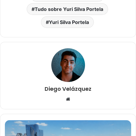
Tudo sobre Yuri Silva Portela
Yuri Silva Portela
Diego Velázquez
W
e
b
s
i
t