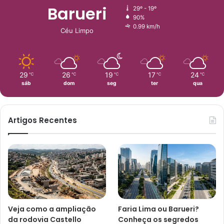
Barueri
29º - 19º
90%
0.99 km/h
Céu Limpo
29
26
19
17
24
℃
℃
℃
℃
℃
sáb
dom
seg
ter
qua
Artigos Recentes
Veja como a ampliação
Faria Lima ou Barueri?
da rodovia Castello
Conheça os segredos