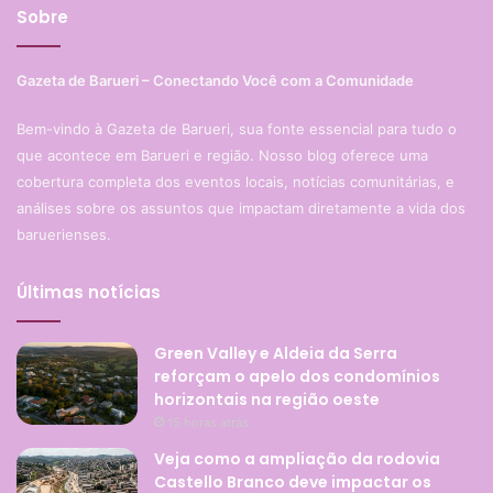
Sobre
Gazeta de Barueri – Conectando Você com a Comunidade
Bem-vindo à Gazeta de Barueri, sua fonte essencial para tudo o
que acontece em Barueri e região. Nosso blog oferece uma
cobertura completa dos eventos locais, notícias comunitárias, e
análises sobre os assuntos que impactam diretamente a vida dos
baruerienses.
Últimas notícias
Green Valley e Aldeia da Serra
reforçam o apelo dos condomínios
horizontais na região oeste
15 horas atrás
Veja como a ampliação da rodovia
Castello Branco deve impactar os