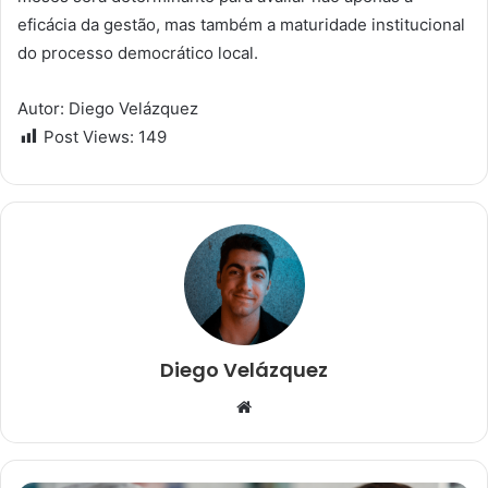
eficácia da gestão, mas também a maturidade institucional
do processo democrático local.
Autor: Diego Velázquez
Post Views:
149
Diego Velázquez
W
e
b
s