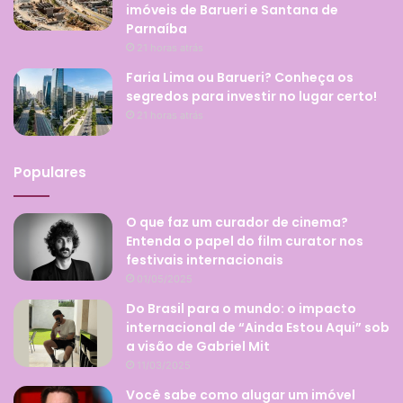
imóveis de Barueri e Santana de
Parnaíba
21 horas atrás
Faria Lima ou Barueri? Conheça os
segredos para investir no lugar certo!
21 horas atrás
Populares
O que faz um curador de cinema?
Entenda o papel do film curator nos
festivais internacionais
01/05/2025
Do Brasil para o mundo: o impacto
internacional de “Ainda Estou Aqui” sob
a visão de Gabriel Mit
11/03/2025
Você sabe como alugar um imóvel