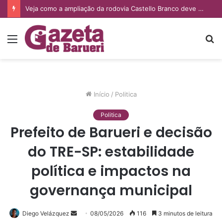
Veja como a ampliação da rodovia Castello Branco deve impactar os imóveis de Barueri e Santana de Parnaíba
Menu
P
p
Início
/
Politica
Politica
Prefeito de Barueri e decisão
do TRE-SP: estabilidade
política e impactos na
governança municipal
Diego Velázquez
Mande
08/05/2026
116
3 minutos de leitura