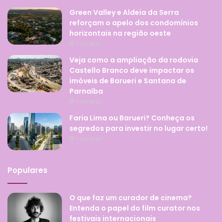
Green Valley e Aldeia da Serra
reforçam o apelo dos condomínios
horizontais na região oeste
1 dia atrás
Veja como a ampliação da rodovia
Castello Branco deve impactar os
imóveis de Barueri e Santana de
Parnaíba
1 dia atrás
Faria Lima ou Barueri? Conheça os
segredos para investir no lugar certo!
1 dia atrás
Populares
O que faz um curador de cinema?
Entenda o papel do film curator nos
festivais internacionais