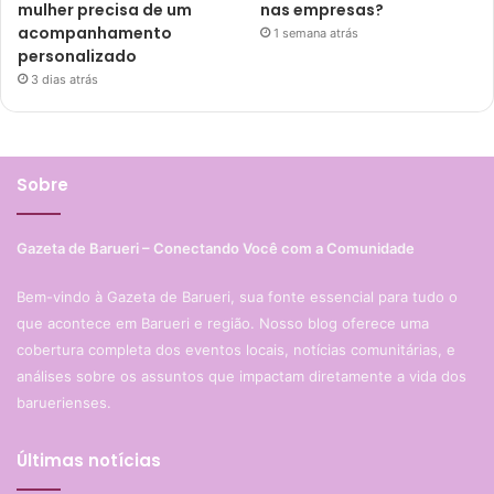
mulher precisa de um
nas empresas?
acompanhamento
1 semana atrás
personalizado
3 dias atrás
Sobre
Gazeta de Barueri – Conectando Você com a Comunidade
Bem-vindo à Gazeta de Barueri, sua fonte essencial para tudo o
que acontece em Barueri e região. Nosso blog oferece uma
cobertura completa dos eventos locais, notícias comunitárias, e
análises sobre os assuntos que impactam diretamente a vida dos
baruerienses.
Últimas notícias