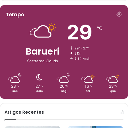
Tempo
29
℃
Barueri
29º - 27º
81%
5.84 km/h
Scattered Clouds
28
27
20
16
23
℃
℃
℃
℃
℃
sáb
dom
seg
ter
qua
Artigos Recentes